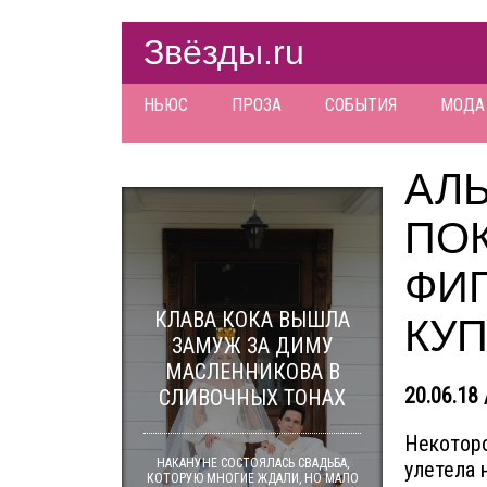
Звёзды.ru
НЬЮС
ПРОЗА
СОБЫТИЯ
МОДА
АЛ
ПО
ФИГ
КЛАВА КОКА ВЫШЛА
КУ
ЗАМУЖ ЗА ДИМУ
МАСЛЕННИКОВА В
20.06.18 
СЛИВОЧНЫХ ТОНАХ
Некоторо
НАКАНУНЕ СОСТОЯЛАСЬ СВАДЬБА,
улетела 
КОТОРУЮ МНОГИЕ ЖДАЛИ, НО МАЛО