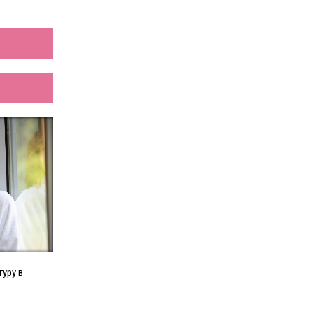
уру в