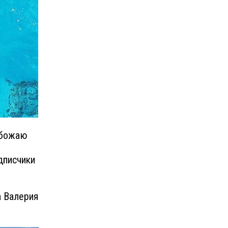
 обожаю
одписчики
а Валерия