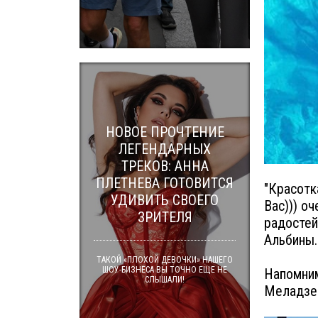
НОВОЕ ПРОЧТЕНИЕ
ЛЕГЕНДАРНЫХ
ТРЕКОВ: АННА
ПЛЕТНЕВА ГОТОВИТСЯ
"Красотк
УДИВИТЬ СВОЕГО
Вас))) о
ЗРИТЕЛЯ
радостей
Альбины.
ТАКОЙ «ПЛОХОЙ ДЕВОЧКИ» НАШЕГО
ШОУ-БИЗНЕСА ВЫ ТОЧНО ЕЩЕ НЕ
Напомним
СЛЫШАЛИ!
Меладзе