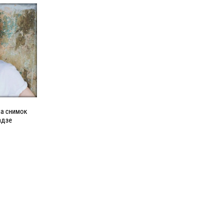
а снимок
адзе