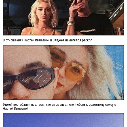
В отношениях Настей Ивлеевой и Элджея наметился раскол
Эджей постебался над теми, кто высмеивал его любовь к оральному сексу с
Настей Ивлеевой