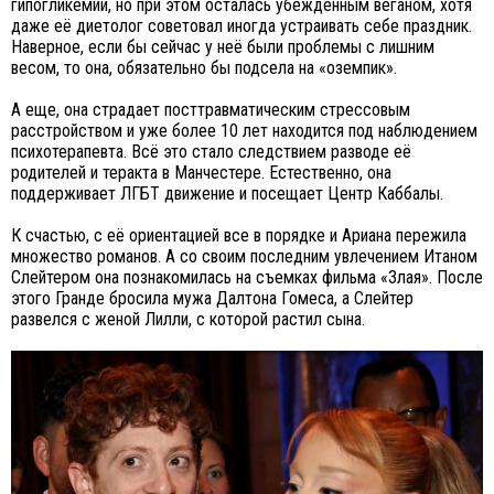
гипогликемии, но при этом осталась убежденным веганом, хотя
даже её диетолог советовал иногда устраивать себе праздник.
Наверное, если бы сейчас у неё были проблемы с лишним
весом, то она, обязательно бы подсела на «оземпик».
А еще, она страдает посттравматическим стрессовым
расстройством и уже более 10 лет находится под наблюдением
психотерапевта. Всё это стало следствием разводе её
родителей и теракта в Манчестере. Естественно, она
поддерживает ЛГБТ движение и посещает Центр Каббалы.
К счастью, с её ориентацией все в порядке и Ариана пережила
множество романов. А со своим последним увлечением Итаном
Слейтером она познакомилась на съемках фильма «Злая». После
этого Гранде бросила мужа Далтона Гомеса, а Слейтер
развелся с женой Лилли, с которой растил сына.