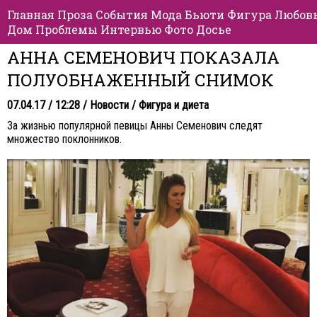
Главная
Проза
События
Мода
Бьюти
Фигура
Любов
Дом
Проблемы
Интервью
Фото
Досье
АННА СЕМЕНОВИЧ ПОКАЗАЛА
ПОЛУОБНАЖЕННЫЙ СНИМОК
07.04.17 / 12:28 /
Новости
/
Фигура и диета
За жизнью популярной певицы Анны Семенович следят
множество поклонников.