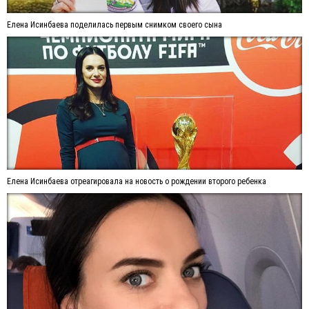
Елена Исинбаева поделилась первым снимком своего сына
Елена Исинбаева отреагировала на новость о рождении второго ребенка