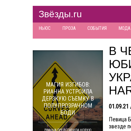
Звёзды.ru
НЬЮС
ПРОЗА
СОБЫТИЯ
МОДА
В Ч
ЮБ
УК
МАГИЯ ИЗГИБОВ:
HAR
РИАННА УСТРОИЛА
ДЕРЗКУЮ СЪЕМКУ В
ПОЛУПРОЗРАЧНОМ
01.09.21 
БОДИ
Певица Б
звезде п
РИАННА ПРЕДСТАВИЛА НОВУЮ