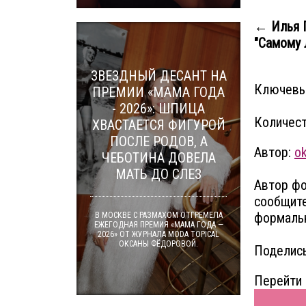
← Илья Г
"Самому 
ЗВЕЗДНЫЙ ДЕСАНТ НА
Ключевы
ПРЕМИИ «МАМА ГОДА
- 2026»: ШПИЦА
Количест
ХВАСТАЕТСЯ ФИГУРОЙ
ПОСЛЕ РОДОВ, А
Автор:
o
ЧЕБОТИНА ДОВЕЛА
МАТЬ ДО СЛЕЗ
Автор фо
сообщите
формальн
В МОСКВЕ С РАЗМАХОМ ОТГРЕМЕЛА
ЕЖЕГОДНАЯ ПРЕМИЯ «МАМА ГОДА —
2026» ОТ ЖУРНАЛА MODA TOPICAL
ОКСАНЫ ФЁДОРОВОЙ.
Поделись
Перейти 