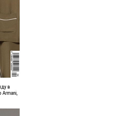
жду в
o Armani,