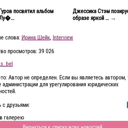
уров посвятил альбом
Джессика Стэм позиру
Лу�...
образе яркой ... →
е слова:
Ирина Шейк
,
Interview
во просмотров: 39 026
ks_bel
то: Автор не определен. Если вы являетесь автором, 
 администрации для урегулирования юридических
остей.
 с друзьями:
в галерею
Вернуться к списку всех новостей...