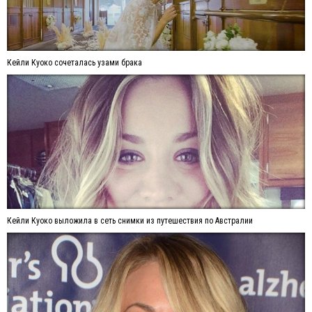
Кейли Куоко сочеталась узами брака
Кейли Куоко выложила в сеть снимки из путешествия по Австралии