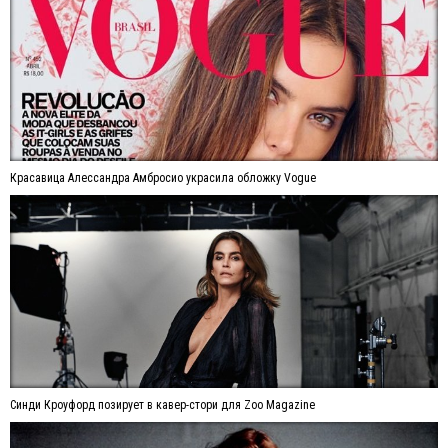
Красавица Алессандра Амбросио украсила обложку Vogue
Синди Кроуфорд позирует в кавер-стори для Zoo Magazine