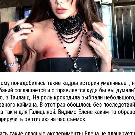
кому понадобились такие кадры история умалчивает, н
баний соглашается и отправляется куда бы вы думали?
о, в Таиланд. На роль крокодила выбрали небольшого,
рвного каймана. В этот раз обошлось без последствий
а так и для Галицыной. Видимо Елене каким-то образ
приручить рептилию на час съёмок.
ть такие опасные эксперименты Елена не планирует 