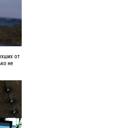
ухших от
ько не