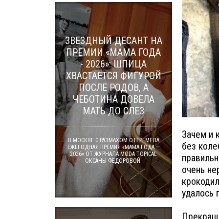
ЗВЕЗДНЫЙ ДЕСАНТ НА
ПРЕМИИ «МАМА ГОДА
- 2026»: ШПИЦА
ХВАСТАЕТСЯ ФИГУРОЙ
ПОСЛЕ РОДОВ, А
ЧЕБОТИНА ДОВЕЛА
МАТЬ ДО СЛЕЗ
Зачем и 
В МОСКВЕ С РАЗМАХОМ ОТГРЕМЕЛА
без коле
ЕЖЕГОДНАЯ ПРЕМИЯ «МАМА ГОДА —
2026» ОТ ЖУРНАЛА MODA TOPICAL
правильн
ОКСАНЫ ФЁДОРОВОЙ.
очень не
крокодил
удалось 
Прекраща