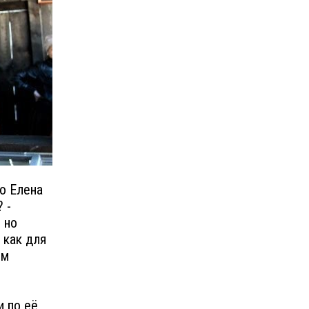
о Елена
 -
 но
 как для
ом
и по её