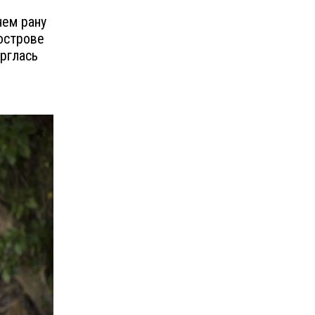
чем рану
острове
ерглась