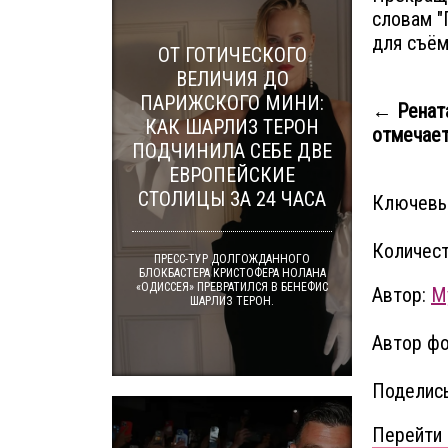
словам "
для съём
ОТ ГОТИЧЕСКОГО
ВЕЛИЧИЯ ДО
ПАРИЖСКОГО МИНИ:
← Ренат
КАК ШАРЛИЗ ТЕРОН
отмечает 
ПОДЧИНИЛА СЕБЕ ДВЕ
ЕВРОПЕЙСКИЕ
СТОЛИЦЫ ЗА 24 ЧАСА
Ключевы
Количест
ПРЕСС-ТУР ДОЛГОЖДАННОГО
БЛОКБАСТЕРА КРИСТОФЕРА НОЛАНА
«ОДИССЕЯ» ПРЕВРАТИЛСЯ В БЕНЕФИС
Автор:
M
ШАРЛИЗ ТЕРОН.
Автор фо
Поделись
Перейти 