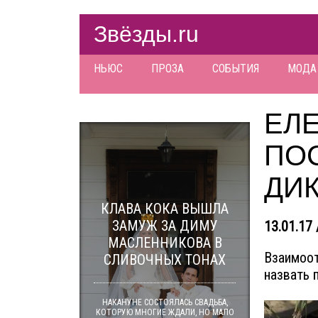
Звёзды.ru
НЬЮС
ПРОЗА
СОБЫТИЯ
МОДА
ЕЛ
ПО
ДИ
КЛАВА КОКА ВЫШЛА
ЗАМУЖ ЗА ДИМУ
13.01.17 
МАСЛЕННИКОВА В
Взаимоот
СЛИВОЧНЫХ ТОНАХ
назвать 
НАКАНУНЕ СОСТОЯЛАСЬ СВАДЬБА,
КОТОРУЮ МНОГИЕ ЖДАЛИ, НО МАЛО