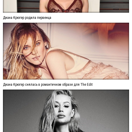
Диана Крюгер родила первенца
Диана Крюгер снялась в романтичном образе для The Edit