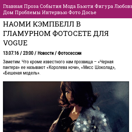
Главная
Проза
События
Мода
Бьюти
Фигура
Любов
Дом
Проблемы
Интервью
Фото
Досье
НАОМИ КЭМПБЕЛЛ В
ГЛАМУРНОМ ФОТОСЕТЕ ДЛЯ
VOGUE
13.07.16 / 23:00 /
Новости
/
Фотосессии
Заметим. Что кроме известного нам прозвища – «Черная
пантера» ее называют «Королева ночи», «Мисс Шоколад»,
«Бешеная модель».