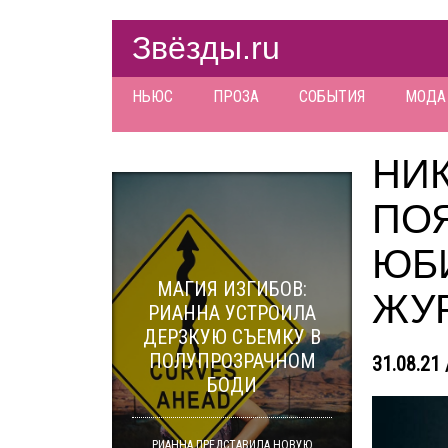
Звёзды.ru
НЬЮС
ПРОЗА
СОБЫТИЯ
МОДА
НИ
ПО
ЮБ
МАГИЯ ИЗГИБОВ:
ЖУР
РИАННА УСТРОИЛА
ДЕРЗКУЮ СЪЕМКУ В
ПОЛУПРОЗРАЧНОМ
31.08.21 
БОДИ
РИАННА ПРЕДСТАВИЛА НОВУЮ