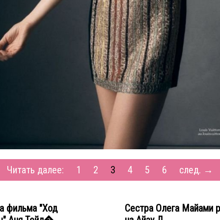
Читать далее:
1
2
3
4
5
6
след. →
а фильма "Ход
Сестра Олега Майами 
" Аня Тейл�...
на Айзу Д... →