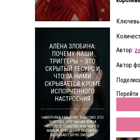
Ключевы
Количест
АЛЁНА ЗЛОБИНА:
Автор:
zv
ПОЧЕМУ НАШИ
ТРИГГЕРЫ – ЭТО
Автор фот
СКРЫТЫЙ РЕСУРС И
ЧТО ЗА НИМИ
Поделись
СКРЫВАЕТСЯ КРОМЕ
ИСПОРЧЕННОГО
Перейти 
НАСТРОЕНИЯ
НАВЕРНЯКА КАЖДОМУ ЗНАКОМО ЭТО
ЧУВСТВО: СЛУЧАЙНАЯ ФРАЗА
КОЛЛЕГИ, СОБЫТИЕ ИЛИ ЧЬЯ-ТО
МАНЕРА ПОВЕДЕНИЯ ВНЕЗАПНО
ВЫЗЫВАЮТ БУРЮ ЭМОЦИЙ.