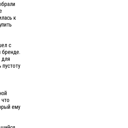
ыбрали
е
илась к
упить
шел с
м бренде.
 для
 пустоту
ной
 что
орый ему
вшийся