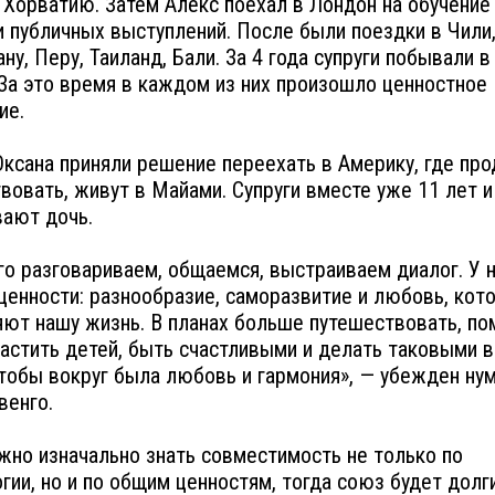
в Хорватию. Затем Алекс поехал в Лондон на обучение
 публичных выступлений. После были поездки в Чили
ну, Перу, Таиланд, Бали. За 4 года супруги побывали в
 За это время в каждом из них произошло ценностное
ие.
Оксана приняли решение переехать в Америку, где пр
вовать, живут в Майами. Супруги вместе уже 11 лет и
ают дочь.
о разговариваем, общаемся, выстраиваем диалог. У н
ценности: разнообразие, саморазвитие и любовь, кот
ют нашу жизнь. В планах больше путешествовать, по
астить детей, быть счастливыми и делать таковыми в
тобы вокруг была любовь и гармония», — убежден ну
венго.
жно изначально знать совместимость не только по
гии, но и по общим ценностям, тогда союз будет долг