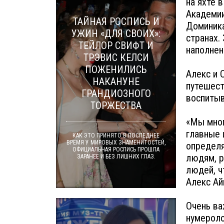
на яхте 
Академии
ТАЙНАЯ РОСПИСЬ И
Доминика
УЖИН «ДЛЯ СВОИХ»:
странах.
ТЕЙЛОР СВИФТ И
наполнен
ТРЭВИС КЕЛСИ
ПОЖЕНИЛИСЬ
Алекс и 
НАКАНУНЕ
путешест
ГРАНДИОЗНОГО
воспитыв
ТОРЖЕСТВА
«Мы мног
главные 
КАК ЭТО ПРИНЯТО В ПОСЛЕДНЕЕ
ВРЕМЯ У МИРОВЫХ ЗНАМЕНИТОСТЕЙ,
определя
ОФИЦИАЛЬНАЯ РОСПИСЬ ПРОШЛА
людям, р
ЗАРАНЕЕ И БЕЗ ЛИШНИХ ГЛАЗ.
людей, ч
Алекс Ай
Очень ва
нумероло