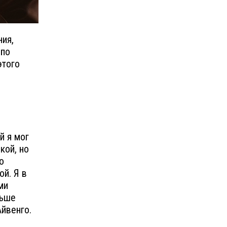
ния,
 по
этого
й я мог
кой, но
о
й. Я в
ми
ньше
йвенго.