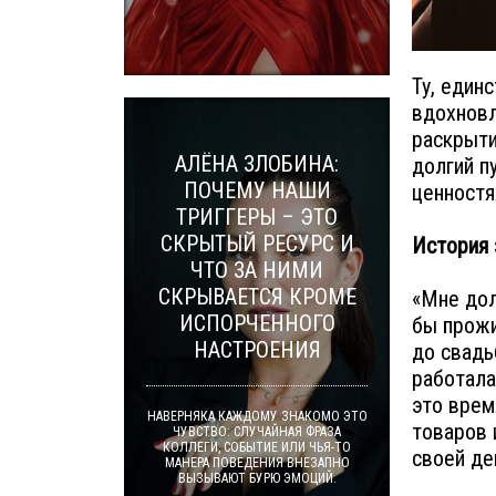
Ту, един
вдохновл
раскрыти
АЛЁНА ЗЛОБИНА:
долгий п
ПОЧЕМУ НАШИ
ценностя
ТРИГГЕРЫ – ЭТО
СКРЫТЫЙ РЕСУРС И
История 
ЧТО ЗА НИМИ
СКРЫВАЕТСЯ КРОМЕ
«Мне дол
ИСПОРЧЕННОГО
бы прожи
НАСТРОЕНИЯ
до свадь
работала
это врем
НАВЕРНЯКА КАЖДОМУ ЗНАКОМО ЭТО
товаров 
ЧУВСТВО: СЛУЧАЙНАЯ ФРАЗА
КОЛЛЕГИ, СОБЫТИЕ ИЛИ ЧЬЯ-ТО
своей де
МАНЕРА ПОВЕДЕНИЯ ВНЕЗАПНО
ВЫЗЫВАЮТ БУРЮ ЭМОЦИЙ.