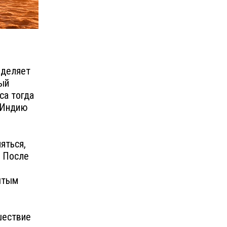
зделяет
ный
са тогда
в Индию
яться,
. После
ытым
шествие