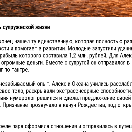
 супружеской жизни
конец нашел ту единственную, которая полностью ра
ости и помогает в развитии. Молодые запустили удач
прибыль которого составила 1,2 млн. рублей. Для Алек
 огромные деньги. Вместе с супругой он отправился 
г по тантре.
незабываемый опыт. Алекс и Оксана учились расслабл
свое тело, раскрывали экстрасенсорные способности
вия нумеролог решился и сделал предложение своей
 Признание прозвучало в канун Рождества, под откр
реле пара оформила отношения и отправилась в путе