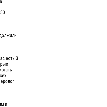
 в
,
 50
одолжили
ас есть 3
орые
могать
сех
меролог
им и