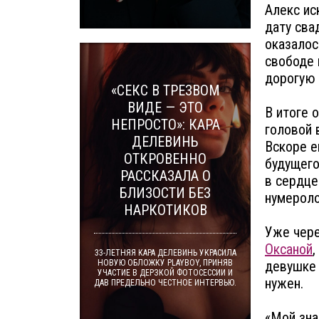
Алекс ис
дату сва
оказалос
свободе 
дорогую 
«СЕКС В ТРЕЗВОМ
ВИДЕ — ЭТО
В итоге 
НЕПРОСТО»: КАРА
головой 
ДЕЛЕВИНЬ
Вскоре е
ОТКРОВЕННО
будущего
РАССКАЗАЛА О
в сердце
БЛИЗОСТИ БЕЗ
нумероло
НАРКОТИКОВ
Уже чере
Оксаной
,
33-ЛЕТНЯЯ КАРА ДЕЛЕВИНЬ УКРАСИЛА
НОВУЮ ОБЛОЖКУ PLAYBOY, ПРИНЯВ
девушке 
УЧАСТИЕ В ДЕРЗКОЙ ФОТОСЕССИИ И
нужен.
ДАВ ПРЕДЕЛЬНО ЧЕСТНОЕ ИНТЕРВЬЮ.
«Мой зна