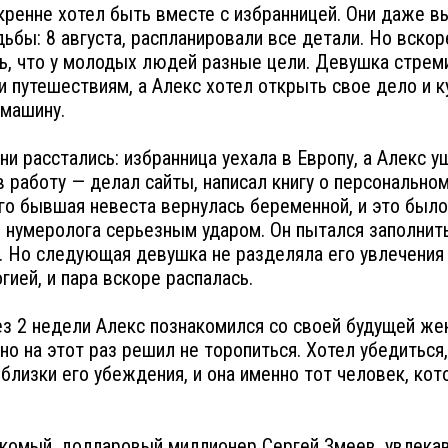
кренне хотел быть вместе с избранницей. Они даже в
дьбы: 8 августа, распланировали все детали. Но вскор
ь, что у молодых людей разные цели. Девушка стрем
и путешествиям, а Алекс хотел открыть свое дело и к
машину.
они расстались: избранница уехала в Европу, а Алекс у
в работу — делал сайты, написал книгу о персонально
го бывшая невеста вернулась беременной, и это было
 нумеролога серьезным ударом. Он пытался заполнить
. Но следующая девушка не разделяла его увлечения
гией, и пара вскоре распалась.
з 2 недели Алекс познакомился со своей будущей же
 но на этот раз решил не торопиться. Хотел убедиться,
близки его убеждения, и она именно тот человек, кот
комый, долларовый миллионер Сергей Змеев, увлека