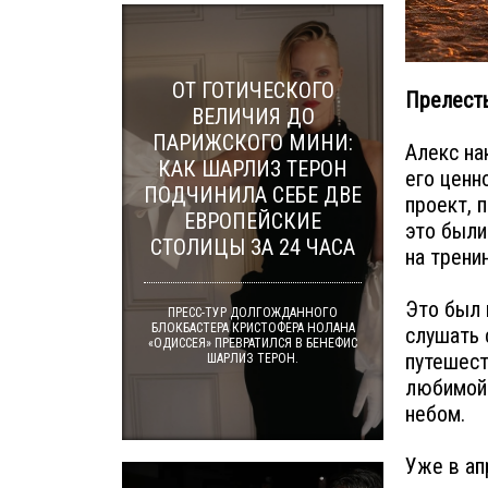
ОТ ГОТИЧЕСКОГО
Прелесть
ВЕЛИЧИЯ ДО
ПАРИЖСКОГО МИНИ:
Алекс на
КАК ШАРЛИЗ ТЕРОН
его ценн
ПОДЧИНИЛА СЕБЕ ДВЕ
проект, 
ЕВРОПЕЙСКИЕ
это были
СТОЛИЦЫ ЗА 24 ЧАСА
на тренин
Это был 
ПРЕСС-ТУР ДОЛГОЖДАННОГО
БЛОКБАСТЕРА КРИСТОФЕРА НОЛАНА
слушать 
«ОДИССЕЯ» ПРЕВРАТИЛСЯ В БЕНЕФИС
путешест
ШАРЛИЗ ТЕРОН.
любимой.
небом.
Уже в ап