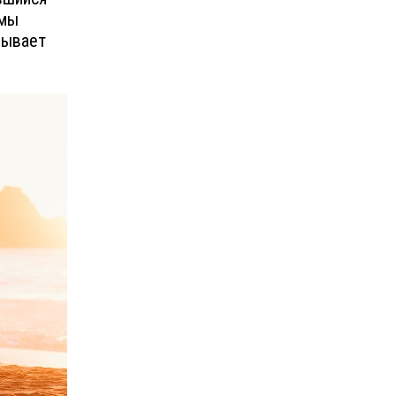
 мы
зывает