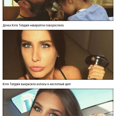
Дочка Кэти Топурия невероятно повзрослела
Кэти Топурия выкрасила волосы в кислотный цвет