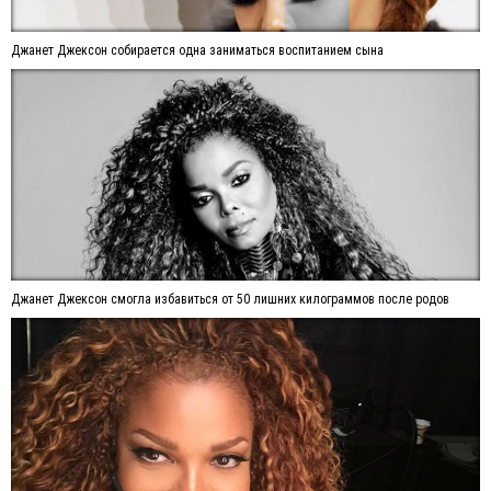
Джанет Джексон собирается одна заниматься воспитанием сына
Джанет Джексон смогла избавиться от 50 лишних килограммов после родов