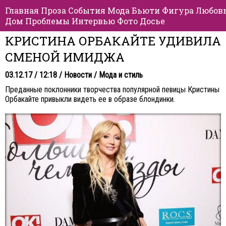
Главная
Проза
События
Мода
Бьюти
Фигура
Любов
Дом
Проблемы
Интервью
Фото
Досье
КРИСТИНА ОРБАКАЙТЕ УДИВИЛА
СМЕНОЙ ИМИДЖА
03.12.17 / 12:18 /
Новости
/
Мода и стиль
Преданные поклонники творчества популярной певицы Кристины
Орбакайте привыкли видеть ее в образе блондинки.