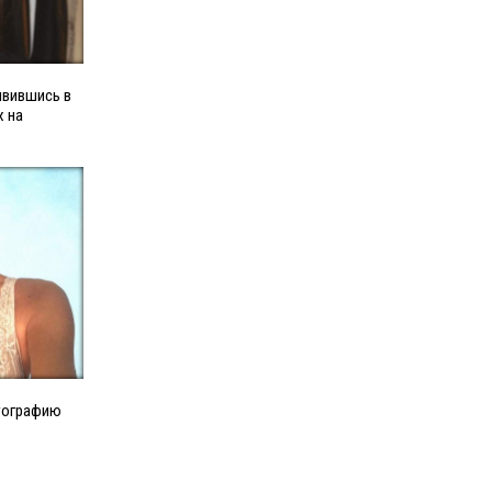
явившись в
х на
тографию