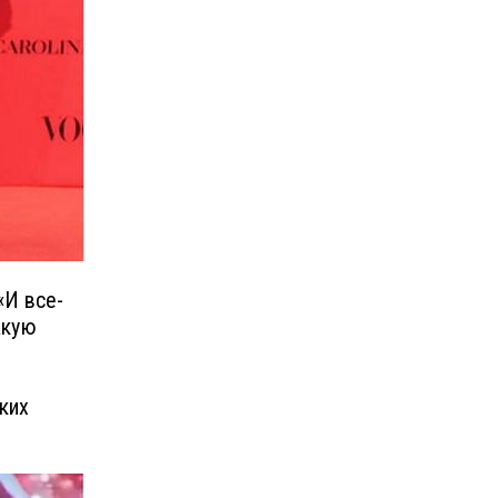
«И все-
акую
ких