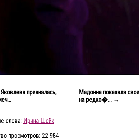
Яковлева призналась,
Мадонна показала свои
еч...
на редко�... →
е слова:
Ирина Шейк
во просмотров: 22 984