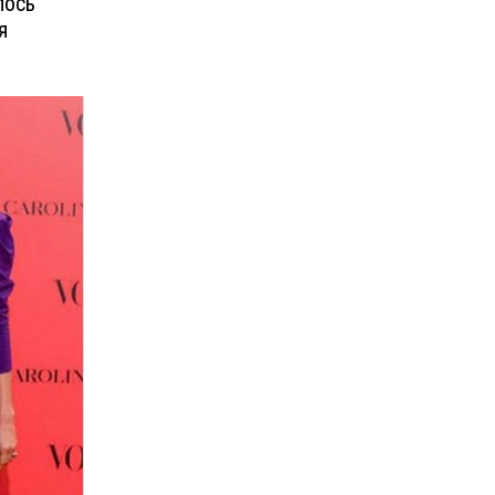
лось
я