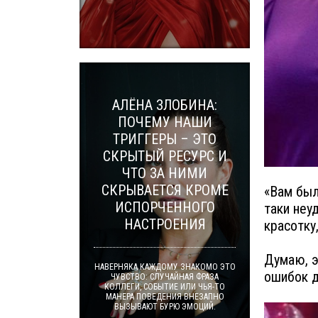
АЛЁНА ЗЛОБИНА:
ПОЧЕМУ НАШИ
ТРИГГЕРЫ – ЭТО
СКРЫТЫЙ РЕСУРС И
ЧТО ЗА НИМИ
СКРЫВАЕТСЯ КРОМЕ
«Вам был
ИСПОРЧЕННОГО
таки неу
НАСТРОЕНИЯ
красотку
Думаю, э
НАВЕРНЯКА КАЖДОМУ ЗНАКОМО ЭТО
ошибок д
ЧУВСТВО: СЛУЧАЙНАЯ ФРАЗА
КОЛЛЕГИ, СОБЫТИЕ ИЛИ ЧЬЯ-ТО
МАНЕРА ПОВЕДЕНИЯ ВНЕЗАПНО
ВЫЗЫВАЮТ БУРЮ ЭМОЦИЙ.