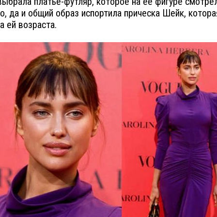
ыбрала платье-футляр, которое на ее фигуре смотре
о, да и общий образ испортила прическа Шейк, котора
а ей возраста.