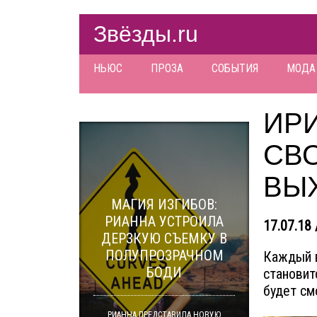
Звёзды.ru
НЬЮС
ПРОЗА
СОБЫТИЯ
МОДА
ИР
СВ
ВЫХ
МАГИЯ ИЗГИБОВ:
РИАННА УСТРОИЛА
17.07.18 
ДЕРЗКУЮ СЪЕМКУ В
ПОЛУПРОЗРАЧНОМ
Каждый 
БОДИ
становит
будет см
РИАННА ПРЕДСТАВИЛА НОВУЮ