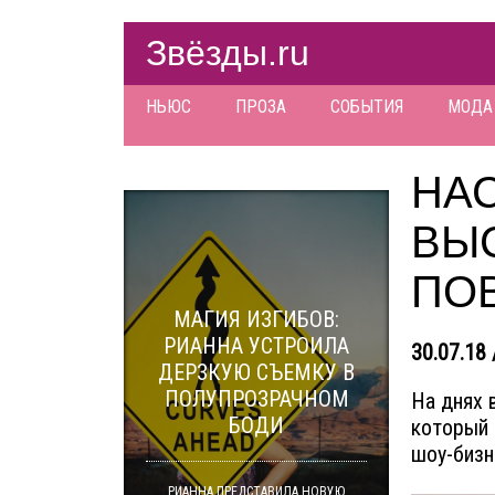
Звёзды.ru
НЬЮС
ПРОЗА
СОБЫТИЯ
МОДА
НА
ВЫ
ПО
МАГИЯ ИЗГИБОВ:
РИАННА УСТРОИЛА
30.07.18 
ДЕРЗКУЮ СЪЕМКУ В
ПОЛУПРОЗРАЧНОМ
На днях 
БОДИ
который 
шоу-бизн
РИАННА ПРЕДСТАВИЛА НОВУЮ