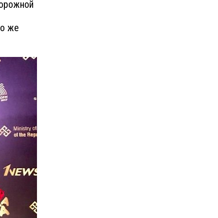
дорожной
го же