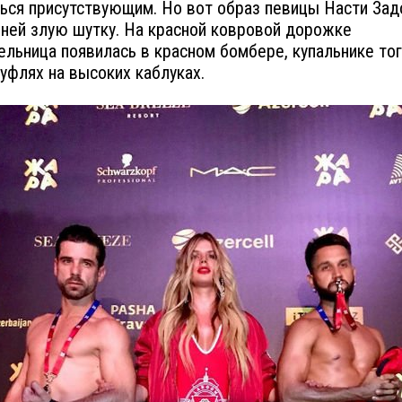
ься присутствующим. Но вот образ певицы Насти За
 ней злую шутку. На красной ковровой дорожке
ельница появилась в красном бомбере, купальнике то
туфлях на высоких каблуках.