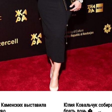
 Каменских выставила
Юлия Ковальчук собир
во...
брать дочь �... →