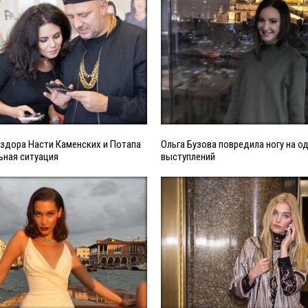
здора Насти Каменских и Потапа
Ольга Бузова повредила ногу на о
ьная ситуация
выступлений