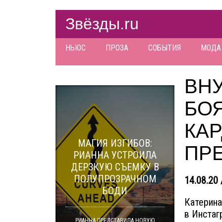
Звёзды.ru
НЬЮС
ПРОЗА
СОБЫТИЯ
МОДА
ВН
БО
КА
МАГИЯ ИЗГИБОВ:
ПР
РИАННА УСТРОИЛА
ДЕРЗКУЮ СЪЕМКУ В
ПОЛУПРОЗРАЧНОМ
14.08.20 
БОДИ
Катерина
в Инстаг
РИАННА ПРЕДСТАВИЛА НОВУЮ