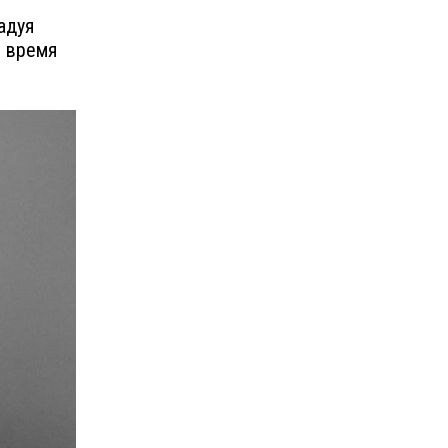
адуя
о время