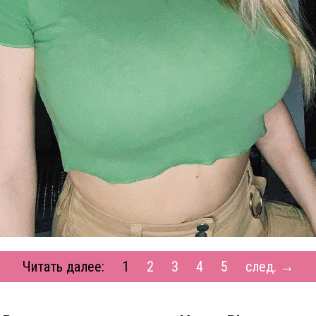
Читать далее:
1
2
3
4
5
след. →