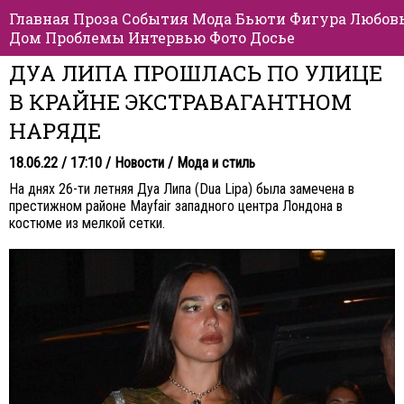
Главная
Проза
События
Мода
Бьюти
Фигура
Любов
Дом
Проблемы
Интервью
Фото
Досье
ДУА ЛИПА ПРОШЛАСЬ ПО УЛИЦЕ
В КРАЙНЕ ЭКСТРАВАГАНТНОМ
НАРЯДЕ
18.06.22 / 17:10 /
Новости
/
Мода и стиль
На днях 26-ти летняя Дуа Липа (Dua Lipa) была замечена в
престижном районе Mayfair западного центра Лондона в
костюме из мелкой сетки.