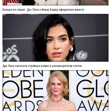
Больше не секрет: Дуа Липа и Анвар Хадид официально вместе
Дуа Липа показала стройные ножки в ультракоротком платье