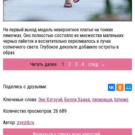
На первый выход модель невероятное платье на тонких
лямочках. Оно полностью состояло из множества маленьких
черных пайеток и восхитительно переливалось в лучах
солнечного света. Глубокое декольте добавило остроты в
образ.
Читать далее:
1
2
3
4
след. →
Поделись с друзьями:
Ключевые слова:
Энн Хэтэуэй
,
Белла Хадид
,
папарацци
,
liznews
Количество просмотров: 26 689
Автор:
zvezdi.ru
Вернуться к списку всех новостей...