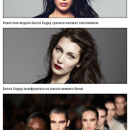
Известная модель Белла Хадид сразила наповал поклонников
Белла Хадид оконфузилась на показе нижнего белья