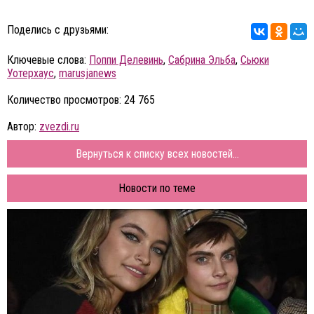
Поделись с друзьями:
Ключевые слова:
Поппи Делевинь
,
Сабрина Эльба
,
Сьюки
Уотерхаус
,
marusjanews
Количество просмотров: 24 765
Автор:
zvezdi.ru
Вернуться к списку всех новостей...
Новости по теме