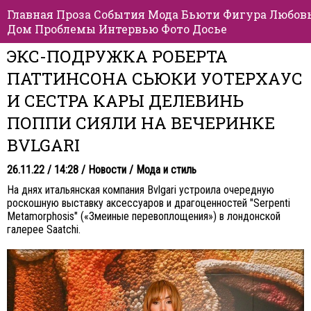
Главная
Проза
События
Мода
Бьюти
Фигура
Любов
Дом
Проблемы
Интервью
Фото
Досье
ЭКС-ПОДРУЖКА РОБЕРТА
ПАТТИНСОНА СЬЮКИ УОТЕРХАУС
И СЕСТРА КАРЫ ДЕЛЕВИНЬ
ПОППИ СИЯЛИ НА ВЕЧЕРИНКЕ
BVLGARI
26.11.22 / 14:28 /
Новости
/
Мода и стиль
На днях итальянская компания Bvlgari устроила очередную
роскошную выставку аксессуаров и драгоценностей "Serpenti
Metamorphosis" («Змеиные перевоплощения») в лондонской
галерее Saatchi.