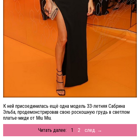
К ней присоединилась ещё одна модель 33-летняя Сабрина
Эльба, продемонстрировав свою роскошную грудь в светлом
платье-миди от Miu Miu.
Читать далее:
1
2
след. →