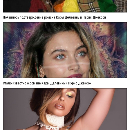
Появилось подтверждение романа Кары Делевинь и Пэрис Джексон
Стало известно о романе Кары Делевинь и Пэрис Джексон