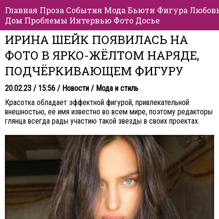
Главная
Проза
События
Мода
Бьюти
Фигура
Любов
Дом
Проблемы
Интервью
Фото
Досье
ИРИНА ШЕЙК ПОЯВИЛАСЬ НА
ФОТО В ЯРКО-ЖЁЛТОМ НАРЯДЕ,
ПОДЧЁРКИВАЮЩЕМ ФИГУРУ
20.02.23 / 15:56 /
Новости
/
Мода и стиль
Красотка обладает эффектной фигурой, привлекательной
внешностью, её имя известно во всем мире, поэтому редакторы
глянца всегда рады участию такой звезды в своих проектах.