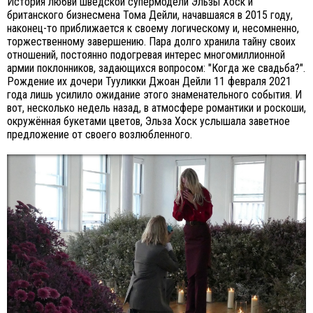
История любви шведской супермодели Эльзы Хоск и
британского бизнесмена Тома Дейли, начавшаяся в 2015 году,
наконец-то приближается к своему логическому и, несомненно,
торжественному завершению. Пара долго хранила тайну своих
отношений, постоянно подогревая интерес многомиллионной
армии поклонников, задающихся вопросом: "Когда же свадьба?".
Рождение их дочери Тууликки Джоан Дейли 11 февраля 2021
года лишь усилило ожидание этого знаменательного события. И
вот, несколько недель назад, в атмосфере романтики и роскоши,
окружённая букетами цветов, Эльза Хоск услышала заветное
предложение от своего возлюбленного.