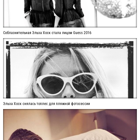
Соблазнительная Эльза Хоск стала лицом Guess 2016
Эльза Хоск снялась топлес для пляжной фотосессии