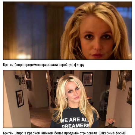
Бритни Спирс продемонстрировала стройную фигуру
Бритни Спирс в красном нижнем белье продемонстрировала шикарные формы