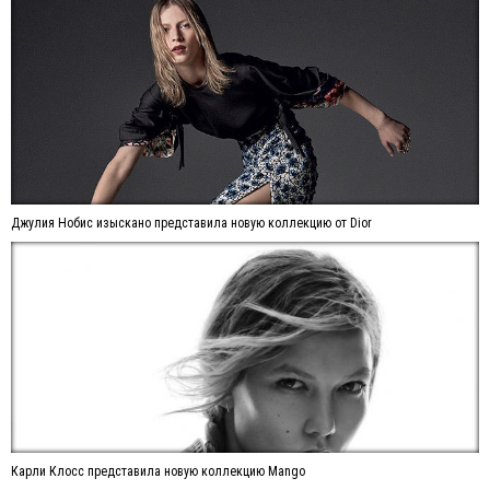
Джулия Нобис изыскано представила новую коллекцию от Dior
Карли Клосс представила новую коллекцию Mango