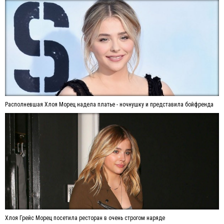
Располневшая Хлоя Морец надела платье - ночнушку и представила бойфренда
Хлоя Грейс Морец посетила ресторан в очень строгом наряде