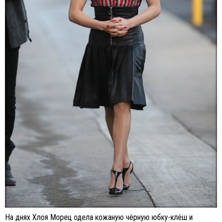
На днях Хлоя Морец одела кожаную чёрную юбку-клёш и