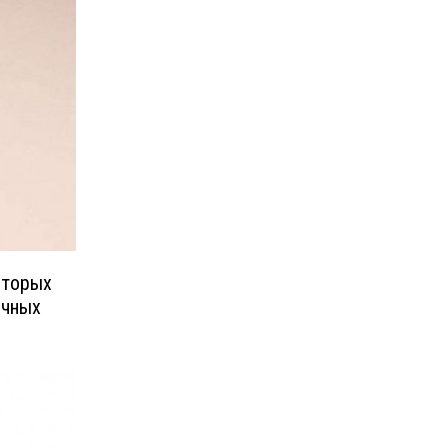
оторых
ычных