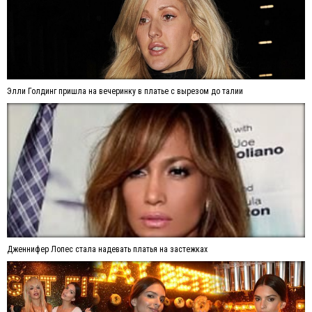
Элли Голдинг пришла на вечеринку в платье с вырезом до талии
Дженнифер Лопес стала надевать платья на застежках