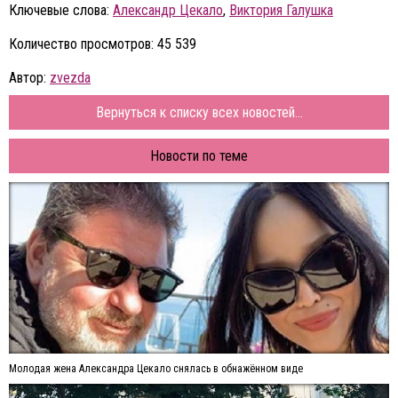
Ключевые слова:
Александр Цекало
,
Виктория Галушка
Количество просмотров: 45 539
Автор:
zvezda
Вернуться к списку всех новостей...
Новости по теме
Молодая жена Александра Цекало снялась в обнажённом виде