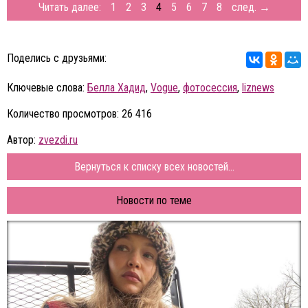
Читать далее:
1
2
3
4
5
6
7
8
след. →
Поделись с друзьями:
Ключевые слова:
Белла Хадид
,
Vogue
,
фотосессия
,
liznews
Количество просмотров: 26 416
Автор:
zvezdi.ru
Вернуться к списку всех новостей...
Новости по теме