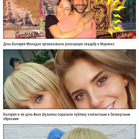
Дочь Валерия Меладзе организовала роскошную свадьбу в Марокко
Валерия и её дочь Анна Шульгина поразили публику элегантным и безвкусным
образами