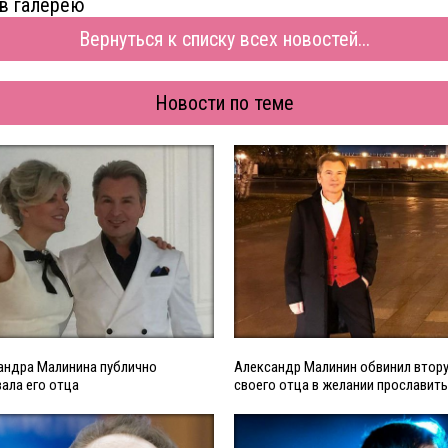
в галерею
Вернуться к списку всех новостей...
Новости по теме
андра Малинина публично
Александр Малинин обвинил втору
ала его отца
своего отца в желании прославит