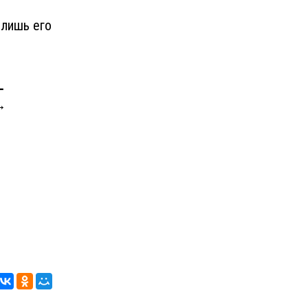
 лишь его
-
 →