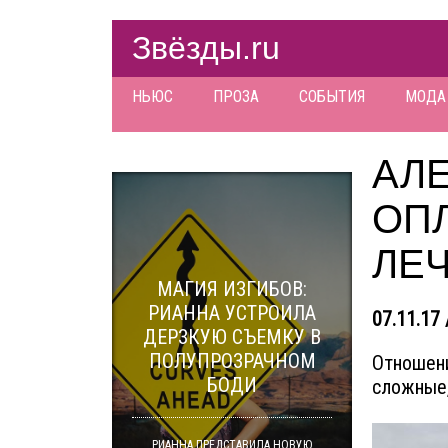
Звёзды.ru
НЬЮС
ПРОЗА
СОБЫТИЯ
МОДА
АЛ
ОП
ЛЕ
МАГИЯ ИЗГИБОВ:
РИАННА УСТРОИЛА
07.11.17 
ДЕРЗКУЮ СЪЕМКУ В
ПОЛУПРОЗРАЧНОМ
Отношени
БОДИ
сложные,
РИАННА ПРЕДСТАВИЛА НОВУЮ