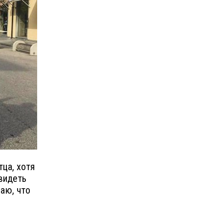
тца, хотя
 видеть
маю, что