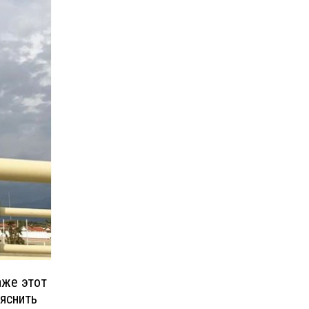
аже этот
яснить