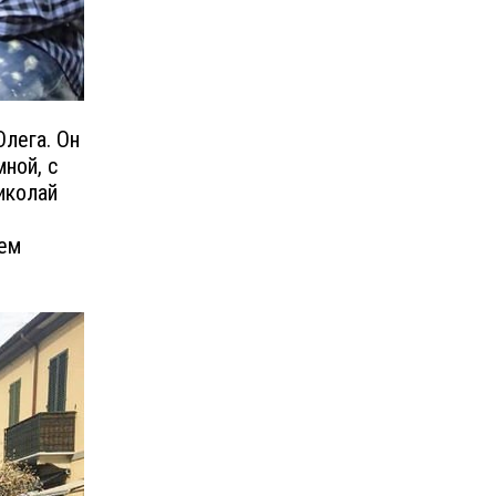
Олега. Он
ной, с
иколай
чем