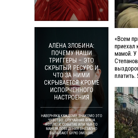
«Всем пр
АЛЁНА ЗЛОБИНА:
приехал 
ПОЧЕМУ НАШИ
мамой. У
ТРИГГЕРЫ – ЭТО
Степанов
СКРЫТЫЙ РЕСУРС И
выздоров
ЧТО ЗА НИМИ
платить.
СКРЫВАЕТСЯ КРОМЕ
ИСПОРЧЕННОГО
НАСТРОЕНИЯ
НАВЕРНЯКА КАЖДОМУ ЗНАКОМО ЭТО
ЧУВСТВО: СЛУЧАЙНАЯ ФРАЗА
КОЛЛЕГИ, СОБЫТИЕ ИЛИ ЧЬЯ-ТО
МАНЕРА ПОВЕДЕНИЯ ВНЕЗАПНО
ВЫЗЫВАЮТ БУРЮ ЭМОЦИЙ.