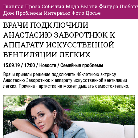
Главная
Проза
События
Мода
Бьюти
Фигура
Любов
Дом
Проблемы
Интервью
Фото
Досье
ВРАЧИ ПОДКЛЮЧИЛИ
АНАСТАСИЮ ЗАВОРОТНЮК К
АППАРАТУ ИСКУССТВЕННОЙ
ВЕНТИЛЯЦИИ ЛЕГКИХ
15.09.19 / 17:00 /
Новости
/
Семейные проблемы
Врачи приняли решение подключить 48-летнюю актрису
Анастасию Заворотнюк к аппарату искусственной вентиляции
легких. Причина - артистка не может дышать самостоятельно.