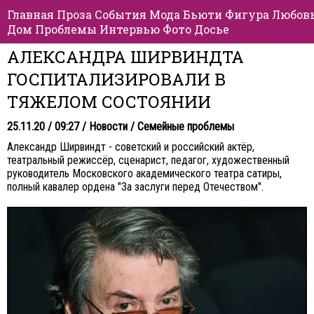
Главная
Проза
События
Мода
Бьюти
Фигура
Любов
Дом
Проблемы
Интервью
Фото
Досье
АЛЕКСАНДРА ШИРВИНДТА
ГОСПИТАЛИЗИРОВАЛИ В
ТЯЖЕЛОМ СОСТОЯНИИ
25.11.20 / 09:27 /
Новости
/
Семейные проблемы
Александр Ширвиндт - советский и российский актёр,
театральный режиссёр, сценарист, педагог, художественный
руководитель Московского академического театра сатиры,
полный кавалер ордена "За заслуги перед Отечеством".