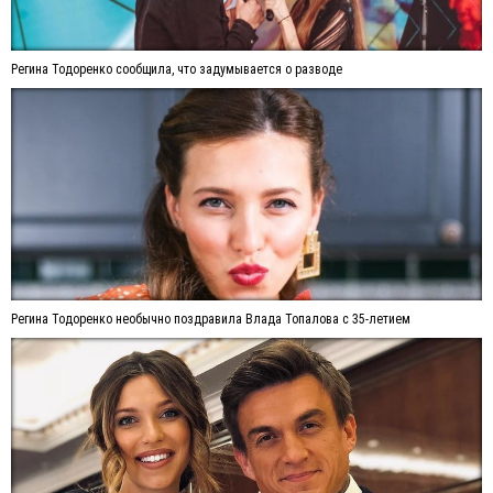
Регина Тодоренко сообщила, что задумывается о разводе
Регина Тодоренко необычно поздравила Влада Топалова с 35-летием