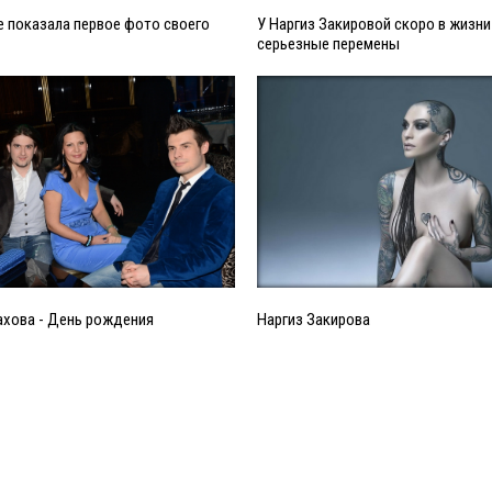
 показала первое фото своего
У Наргиз Закировой скоро в жизн
серьезные перемены
ахова - День рождения
Наргиз Закирова