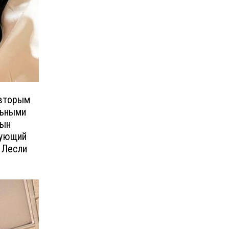
 вторым
льными
сын
вующий
 Лесли