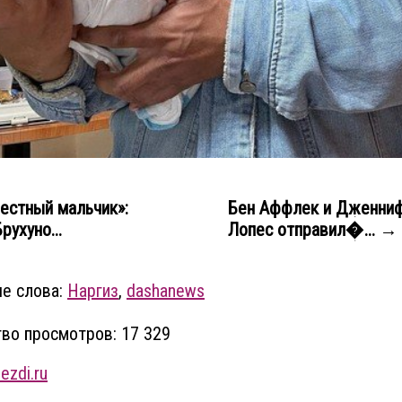
естный мальчик»:
Бен Аффлек и Дженни
рухуно...
Лопес отправил�... →
е слова:
Наргиз
,
dashanews
во просмотров: 17 329
ezdi.ru