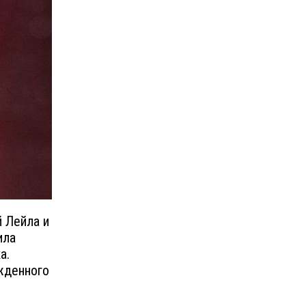
й Лейла и
ила
а.
жденного