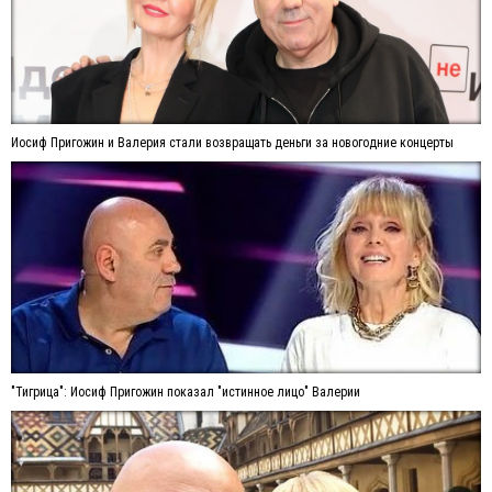
Иосиф Пригожин и Валерия стали возвращать деньги за новогодние концерты
"Тигрица": Иосиф Пригожин показал "истинное лицо" Валерии