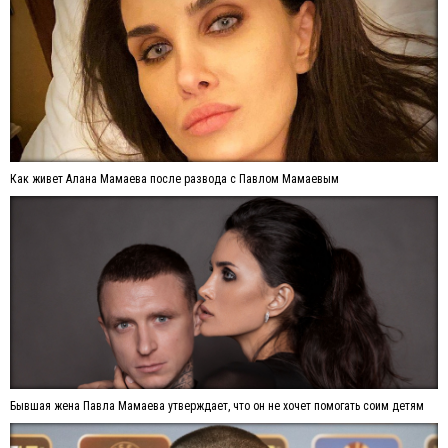
Как живет Алана Мамаева после развода с Павлом Мамаевым
Бывшая жена Павла Мамаева утверждает, что он не хочет помогать соим детям