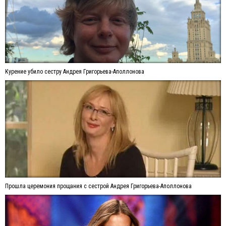
Курение убило сестру Андрея Григорьева-Аполлонова
Прошла церемония прощания с сестрой Андрея Григорьева-Аполлонова