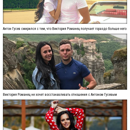
Антон Гусев смирился с тем, что Виктория Романец получает гораздо больше него
Виктория Романец не хочет восстанавливать отношения с Антоном Гусевым