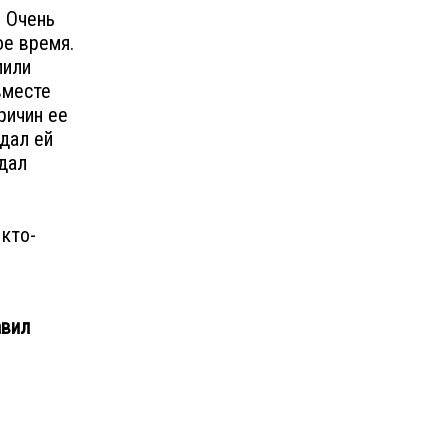
? Очень
ое время.
лили
вместе
ричин ее
дал ей
едал
 кто-
авил