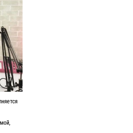
лняется
мой,