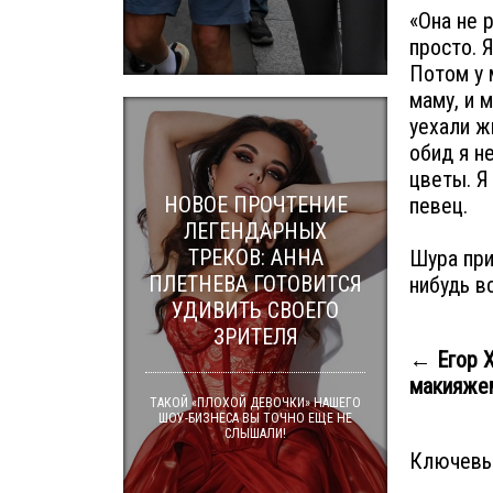
«Она не 
просто. 
Потом у 
маму, и 
уехали ж
обид я н
цветы. Я
НОВОЕ ПРОЧТЕНИЕ
певец.
ЛЕГЕНДАРНЫХ
ТРЕКОВ: АННА
Шура при
ПЛЕТНЕВА ГОТОВИТСЯ
нибудь в
УДИВИТЬ СВОЕГО
ЗРИТЕЛЯ
← Егор Х
макияже
ТАКОЙ «ПЛОХОЙ ДЕВОЧКИ» НАШЕГО
ШОУ-БИЗНЕСА ВЫ ТОЧНО ЕЩЕ НЕ
СЛЫШАЛИ!
Ключевы