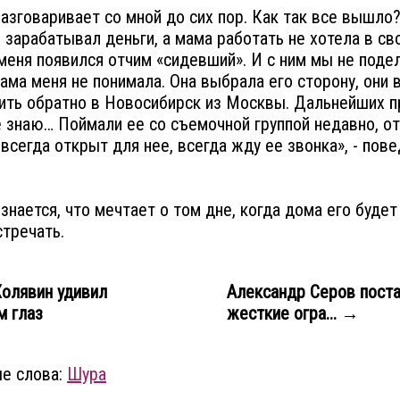
разговаривает со мной до сих пор. Как так все вышло
Я зарабатывал деньги, а мама работать не хотела в св
меня появился отчим «сидевший». И с ним мы не поде
мама меня не понимала. Она выбрала его сторону, они 
ить обратно в Новосибирск из Москвы. Дальнейших п
е знаю… Поймали ее со съемочной группой недавно, от
 всегда открыт для нее, всегда жду ее звонка», - пов
знается, что мечтает о том дне, когда дома его будет
стречать.
олявин удивил
Александр Серов пост
м глаз
жесткие огра... →
е слова:
Шура