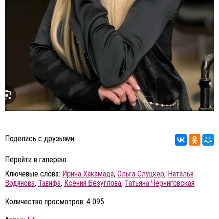
Поделись с друзьями:
Перейти в галерею
Ключевые слова:
Ирина Хакамада
,
Ольга Слуцкер
,
Наталья
Водянова
,
Тавифа
,
Ксения Безуглова
,
Татьяна Черниговская
Количество просмотров: 4 095