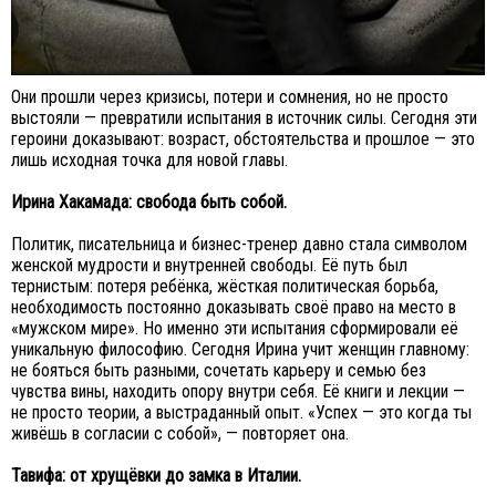
Они прошли через кризисы, потери и сомнения, но не просто
выстояли — превратили испытания в источник силы. Сегодня эти
героини доказывают: возраст, обстоятельства и прошлое — это
лишь исходная точка для новой главы.
Ирина Хакамада: свобода быть собой.
Политик, писательница и бизнес-тренер давно стала символом
женской мудрости и внутренней свободы. Её путь был
тернистым: потеря ребёнка, жёсткая политическая борьба,
необходимость постоянно доказывать своё право на место в
«мужском мире». Но именно эти испытания сформировали её
уникальную философию. Сегодня Ирина учит женщин главному:
не бояться быть разными, сочетать карьеру и семью без
чувства вины, находить опору внутри себя. Её книги и лекции —
не просто теории, а выстраданный опыт. «Успех — это когда ты
живёшь в согласии с собой», — повторяет она.
Тавифа: от хрущёвки до замка в Италии.