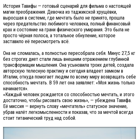
История Тавифы — готовый сценарий для фильма о настоящей
магии преображения. Девочка из таджикской хрущёвки,
выросшая в системе, где мечтать было не принято, прошла
через предательство любимого человека, полный финансовый
крах и состояние на грани физического умирания. Это была не
просто чёрная полоса, а тотальное обнуление, которое
заставило её пересмотреть всё.
Она не сломалась, а полностью пересобрала себя. Минус 27,5 кг
без строгих диет стали лишь внешним отражением глубинной
трансформации мышления. Она усыновила троих детей, создала
авторскую телесную практику и сегодня владеет замком в
Италии, откуда помогает людям по всему миру возвращать себе
способность мечтать. В 59 лет она заявляет: «Моя жизнь только
начинается».
«Каждый человек рождается со способностью мечтать, и этого
достаточно, чтобы рисовать свою жизнь», — убеждена Тавифа.
Её миссия — вернуть слову «мечтатель» статусное значение,
убрав налёт легкомысленности и показав, что за мечтой всегда
стоит титанический труд над собой.