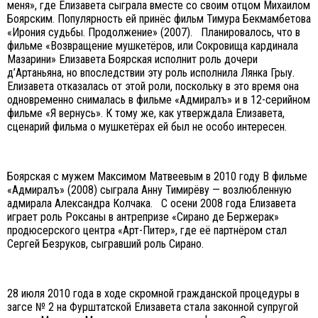
меня», где Елизавета сыграла вместе со своим отцом Михаилом
Боярским. Популярность ей принёс фильм Тимура Бекмамбетова
«Ирония судьбы. Продолжение» (2007). Планировалось, что в
фильме «Возвращение мушкетёров, или Сокровища кардинала
Мазарини» Елизавета Боярская исполнит роль дочери
д’Артаньяна, но впоследствии эту роль исполнила Лянка Грыу.
Елизавета отказалась от этой роли, поскольку в это время она
одновременно снималась в фильме «Адмиралъ» и в 12-серийном
фильме «Я вернусь». К тому же, как утверждала Елизавета,
сценарий фильма о мушкетёрах ей был не особо интересен.
Боярская с мужем Максимом Матвеевым в 2010 году В фильме
«Адмиралъ» (2008) сыграла Анну Тимирёву — возлюбленную
адмирала Александра Колчака. С осени 2008 года Елизавета
играет роль Роксаны в антрепризе «Сирано де Бержерак»
продюсерского центра «Арт-Питер», где её партнёром стал
Сергей Безруков, сыгравший роль Сирано.
28 июля 2010 года в ходе скромной гражданской процедуры в
загсе № 2 на Фурштатской Елизавета стала законной супругой