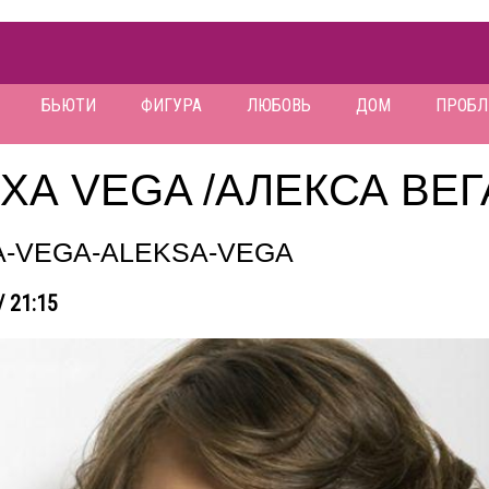
БЬЮТИ
ФИГУРА
ЛЮБОВЬ
ДОМ
ПРОБ
XА VEGA /АЛЕКСА ВЕГ
A-VEGA-ALEKSA-VEGA
/ 21:15