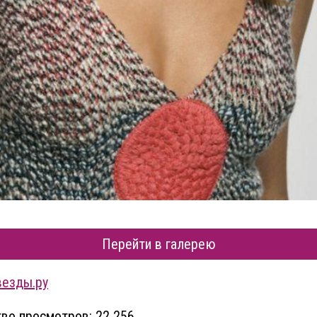
Перейти в галерею
везды.ру
во просмотров: 22 256