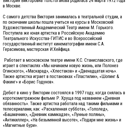
Виктория Викторовна Толстоганова родилась 24 марта 1972 года
в Москве.
С самого детства Виктория занималась в театральной студии, а
по окончании школы пошла учиться на курсы в Московский
Художественный Академический Театр имени М. Горького.
Поступила же юная артистка в Российскую Академию
Театрального Искусства-ГИТИС и во Всероссийский
государственный институт кинематографии имени С.А.
Герасимова, мастерская И.Хейфица.
Работает в московском театре имени К.С. Станиславского, где
играет в спектаклях «Мы начинаем новую жизнь, или Полонез
Огинского», «Маскарад», «Хлестаков» и «Двенадцатая ночь».
Также артистка играет в постановках «Пластилин», «Шопинг &
Факинг» и «Борис Годунов».
Дебют в кино у Виктории состоялся в 1997 году, когда снялась в
короткометражном фильме Р. Хруща под названием «Дневная
обязанность». Также артистка работала над такими фильмами и
телесериалами, как: «Раскаленная суббота», «Гололед»,
«Башмачник», «Дневник камикадзе», «Лунные поляны»,
«Антикиллер», «На безымянной высоте», «Подари мне жизнь» и
«Магнитные бури».