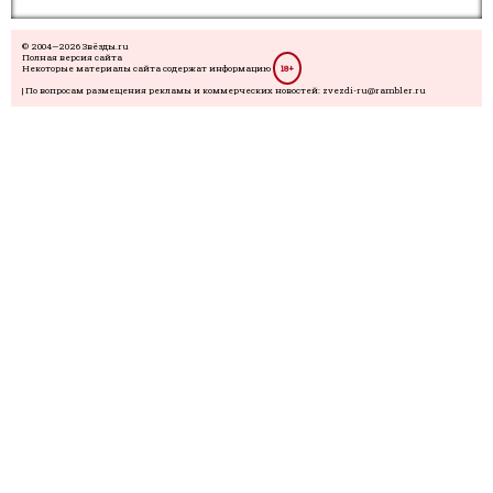
© 2004—2026 Звёзды.ru
Полная версия сайта
Некоторые материалы сайта содержат информацию
18+
| По вопросам размещения рекламы и коммерческих новостей: zvezdi-ru@rambler.ru