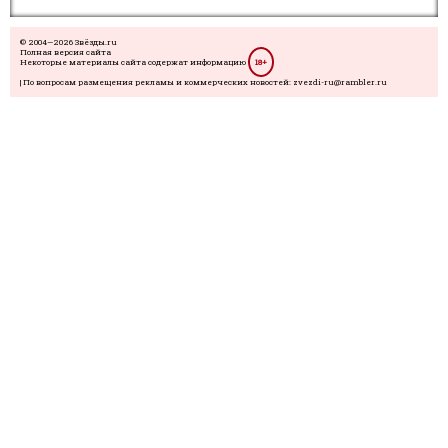
© 2004—2026 Звёзды.ru
Полная версия сайта
Некоторые материалы сайта содержат информацию
18+
| По вопросам размещения рекламы и коммерческих новостей: zvezdi-ru@rambler.ru