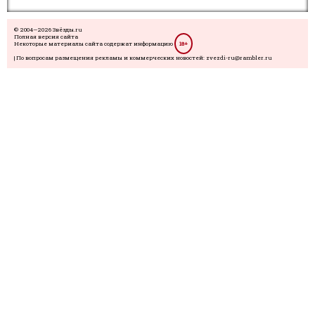
© 2004—2026 Звёзды.ru
Полная версия сайта
Некоторые материалы сайта содержат информацию
18+
| По вопросам размещения рекламы и коммерческих новостей: zvezdi-ru@rambler.ru